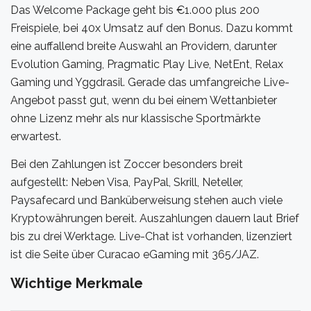
Das Welcome Package geht bis €1.000 plus 200
Freispiele, bei 40x Umsatz auf den Bonus. Dazu kommt
eine auffallend breite Auswahl an Providern, darunter
Evolution Gaming, Pragmatic Play Live, NetEnt, Relax
Gaming und Yggdrasil. Gerade das umfangreiche Live-
Angebot passt gut, wenn du bei einem Wettanbieter
ohne Lizenz mehr als nur klassische Sportmärkte
erwartest.
Bei den Zahlungen ist Zoccer besonders breit
aufgestellt: Neben Visa, PayPal, Skrill, Neteller,
Paysafecard und Banküberweisung stehen auch viele
Kryptowährungen bereit. Auszahlungen dauern laut Brief
bis zu drei Werktage. Live-Chat ist vorhanden, lizenziert
ist die Seite über Curacao eGaming mit 365/JAZ.
Wichtige Merkmale