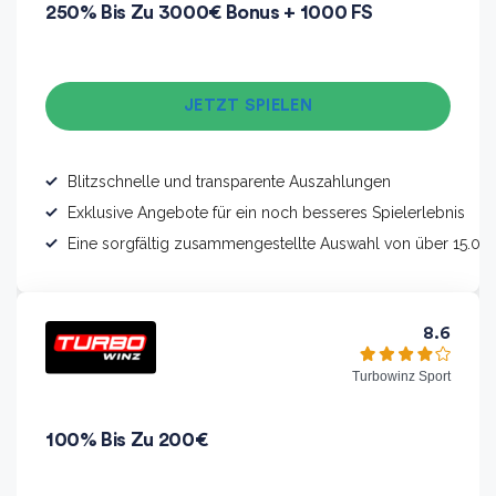
250% Bis Zu 3000€ Bonus + 1000 FS
JETZT SPIELEN
Blitzschnelle und transparente Auszahlungen
Exklusive Angebote für ein noch besseres Spielerlebnis
Eine sorgfältig zusammengestellte Auswahl von über 15.00
8.6
Turbowinz Sport
100% Bis Zu 200€