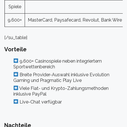
Spiele
9.600+
MasterCard, Paysafecard, Revolut, Bank Wire Tran
[/su_table]
Vorteile
9.600+ Casinospiele neben integriertem
Sportwettenbereich
Breite Provider-Auswahl inklusive Evolution
Gaming und Pragmatic Play Live
Viele Fiat- und Krypto-Zahlungsmethoden
inklusive PayPal
Live-Chat verfügbar
Nachteile