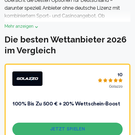
Übersicht die besten Optionen für Deutschland –
darunter speziell Anbieter ohne deutsche Lizenz mit
kombiniertem Sport- und Casinoangebot. Ob
Mehr anzeigen
Die besten Wettanbieter 2026
im Vergleich
10
Golazzo
100% Bis Zu 500 € + 20% Wettschein-Boost
JETZT SPIELEN