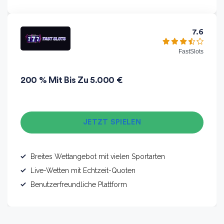
7.6
FastSlots
200 % Mit Bis Zu 5.000 €
JETZT SPIELEN
Breites Wettangebot mit vielen Sportarten
Live-Wetten mit Echtzeit-Quoten
Benutzerfreundliche Plattform