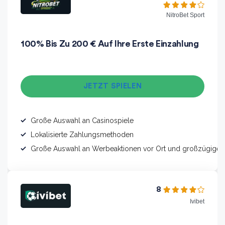
NitroBet Sport
100% Bis Zu 200 € Auf Ihre Erste Einzahlung
JETZT SPIELEN
Große Auswahl an Casinospiele
Lokalisierte Zahlungsmethoden
Große Auswahl an Werbeaktionen vor Ort und großzügige
8
Ivibet