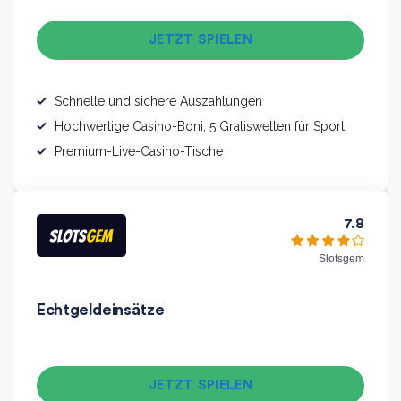
JETZT SPIELEN
Schnelle und sichere Auszahlungen
Hochwertige Casino-Boni, 5 Gratiswetten für Sport
Premium-Live-Casino-Tische
7.8
Slotsgem
Echtgeldeinsätze
JETZT SPIELEN