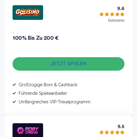
9.6
Golissimo
100% Bis Zu 200 €
JETZT SPIELEN
Großzügige Boni & Cashback
Führende Spieleanbieter
Umfangreiches VIP-Treueprogramm
9.5