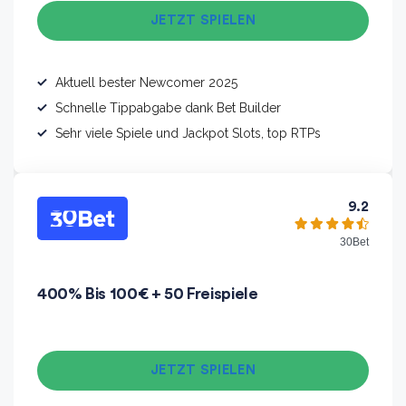
JETZT SPIELEN
Aktuell bester Newcomer 2025
Schnelle Tippabgabe dank Bet Builder
Sehr viele Spiele und Jackpot Slots, top RTPs
9.2
30Bet
400% Bis 100€ + 50 Freispiele
JETZT SPIELEN